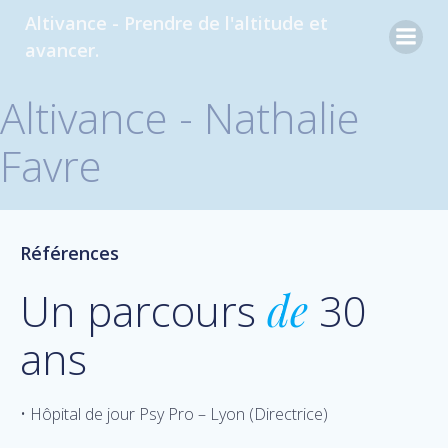
Aller
Altivance - Prendre de l'altitude et
au
avancer.
contenu
Altivance - Nathalie
Favre
Références
Un parcours
de
30
ans
• Hôpital de jour Psy Pro – Lyon (Directrice)